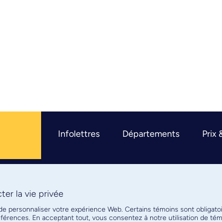
Infolettres
Départements
Prix 
er la vie privée
R
 de personnaliser votre expérience Web. Certains témoins sont obligato
références. En acceptant tout, vous consentez à notre utilisation de t