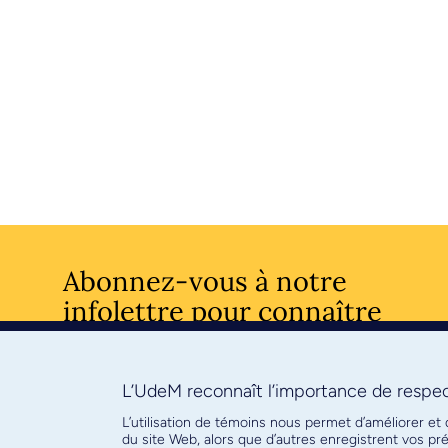
Abonnez-vous à notre
infolettre pour connaître
l’actualité facultaire
L’UdeM reconnaît l’importance de respect
S'ABONNE
L’utilisation de témoins nous permet d’améliorer et
du site Web, alors que d’autres enregistrent vos p