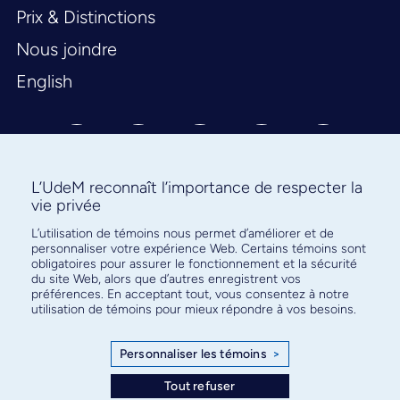
Prix & Distinctions
Nous joindre
English
L’UdeM reconnaît l’importance de respecter la
vie privée
L’utilisation de témoins nous permet d’améliorer et de
Abonnez-vous à notre infolettre
personnaliser votre expérience Web. Certains témoins sont
pour connaître l’actualité facultaire
obligatoires pour assurer le fonctionnement et la sécurité
du site Web, alors que d’autres enregistrent vos
préférences. En acceptant tout, vous consentez à notre
utilisation de témoins pour mieux répondre à vos besoins.
Personnaliser les témoins
>
S'ABONNER
Tout refuser