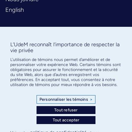
English
L’UdeM reconnaît l’importance de respecter la
vie privée
L’utilisation de témoins nous permet d’améliorer et de
Abonnez-vous à notre infolettre
personnaliser votre expérience Web. Certains témoins sont
pour connaître l’actualité facultaire
obligatoires pour assurer le fonctionnement et la sécurité
du site Web, alors que d’autres enregistrent vos
préférences. En acceptant tout, vous consentez à notre
utilisation de témoins pour mieux répondre à vos besoins.
Personnaliser les témoins
>
S'ABONNER
Tout refuser
Tout accepter
© Faculté de médecine - Université de Montréal