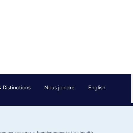
& Distinctions
Nous joindre
English
ires pour assurer le fonctionnement et la sécurité