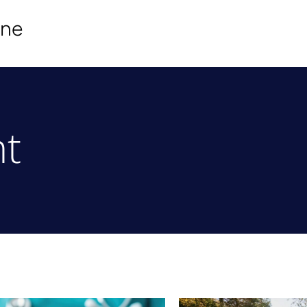
ine
t