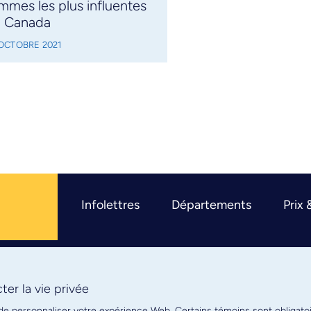
mmes les plus influentes
 Canada
 OCTOBRE 2021
Infolettres
Départements
Prix 
er la vie privée
R
 de personnaliser votre expérience Web. Certains témoins sont obligato