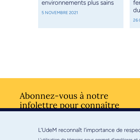
environnements plus sains
fe
du
5 NOVEMBRE 2021
26
Abonnez-vous à notre
infolettre pour connaître
l’actualité facultaire
L’UdeM reconnaît l’importance de respect
S'ABONNE
L’utilisation de témoins nous permet d’améliorer et