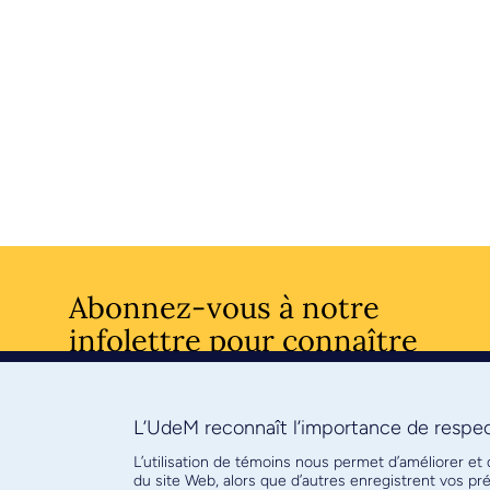
Abonnez-vous à notre
infolettre pour connaître
l’actualité facultaire
L’UdeM reconnaît l’importance de respect
S'ABONNE
L’utilisation de témoins nous permet d’améliorer et
du site Web, alors que d’autres enregistrent vos p