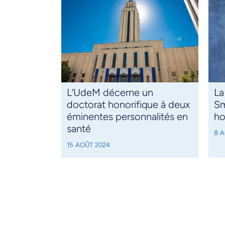
L’UdeM décerne un
La
doctorat honorifique à deux
Sm
éminentes personnalités en
ho
santé
8 
15 AOÛT 2024