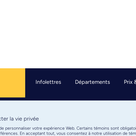
Infolettres
Départements
Prix 
er la vie privée
R
 de personnaliser votre expérience Web. Certains témoins sont obligato
références. En acceptant tout, vous consentez à notre utilisation de t