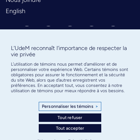
English
L’UdeM reconnaît l’importance de respecter la
vie privée
Abonnez-vous à notre infolettre
L’utilisation de témoins nous permet d’améliorer et de
personnaliser votre expérience Web. Certains témoins sont
pour connaître l’actualité facultaire
obligatoires pour assurer le fonctionnement et la sécurité
du site Web, alors que d’autres enregistrent vos
préférences. En acceptant tout, vous consentez à notre
utilisation de témoins pour mieux répondre à vos besoins.
Personnaliser les témoins
>
S'ABONNER
Tout refuser
Tout accepter
© Faculté de médecine - Université de Montréal