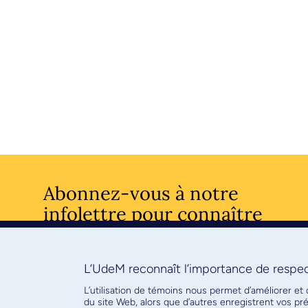
Abonnez-vous à notre
infolettre pour connaître
l’actualité facultaire
L’UdeM reconnaît l’importance de respect
S'ABONNE
L’utilisation de témoins nous permet d’améliorer et
du site Web, alors que d’autres enregistrent vos p