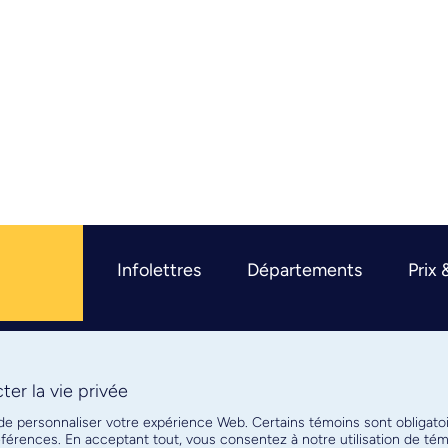
Infolettres
Départements
Prix 
er la vie privée
R
 de personnaliser votre expérience Web. Certains témoins sont obligato
références. En acceptant tout, vous consentez à notre utilisation de t