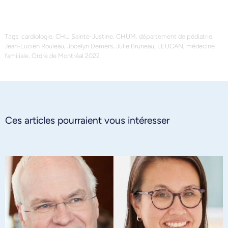
Tags:
,
,
,
,
cardiologie
CHU Sainte-Justine
CHUM
département de pédiatrie
,
,
,
,
Jean-Lucien Rouleau
Jocelyn Demers
Julie Bruneau
LEUCAN
médecine
,
familiale
Ordre de Montréal 2022
Ces articles pourraient vous intéresser