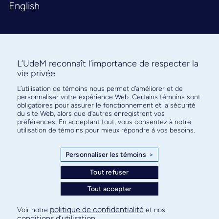
English
L’UdeM reconnaît l’importance de respecter la
vie privée
L’utilisation de témoins nous permet d’améliorer et de
Abonnez-vous à notre infolettre
personnaliser votre expérience Web. Certains témoins sont
pour connaître l’actualité facultaire
obligatoires pour assurer le fonctionnement et la sécurité
du site Web, alors que d’autres enregistrent vos
préférences. En acceptant tout, vous consentez à notre
utilisation de témoins pour mieux répondre à vos besoins.
Personnaliser les témoins
>
S'ABONNER
Tout refuser
Tout accepter
© Faculté de médecine - Université de Montréal
politique de confidentialité
Voir notre
et nos
conditions d’utilisation
.