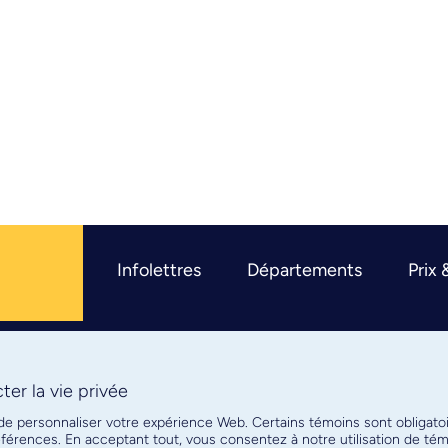
Infolettres
Départements
Prix 
er la vie privée
R
 de personnaliser votre expérience Web. Certains témoins sont obligato
références. En acceptant tout, vous consentez à notre utilisation de t