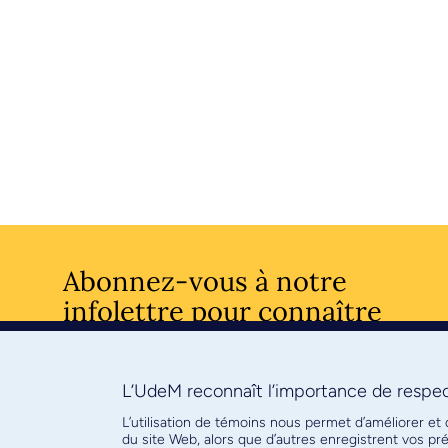
Abonnez-vous à notre
infolettre pour connaître
l’actualité facultaire
L’UdeM reconnaît l’importance de respect
S'ABONNE
L’utilisation de témoins nous permet d’améliorer et
du site Web, alors que d’autres enregistrent vos p