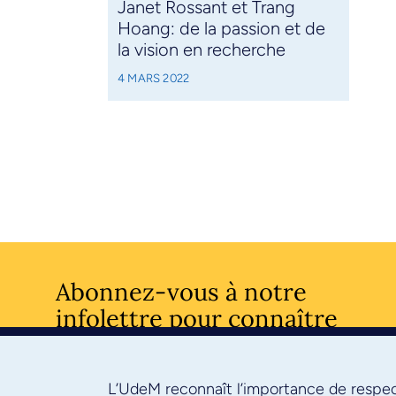
Janet Rossant et Trang
Hoang: de la passion et de
la vision en recherche
4 MARS 2022
Abonnez-vous à notre
infolettre pour connaître
l’actualité facultaire
L’UdeM reconnaît l’importance de respect
S'ABONNE