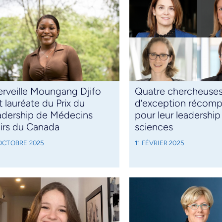
rveille Moungang Djifo
Quatre chercheuse
t lauréate du Prix du
d’exception récom
adership de Médecins
pour leur leadership
irs du Canada
sciences
 OCTOBRE 2025
11 FÉVRIER 2025