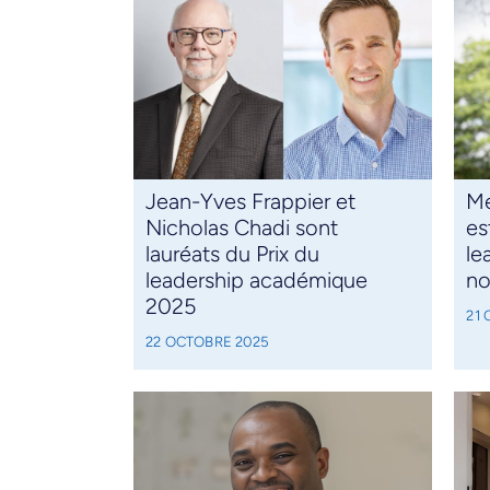
Jean-Yves Frappier et
Me
Nicholas Chadi sont
es
lauréats du Prix du
le
leadership académique
no
2025
21
22 OCTOBRE 2025