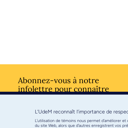
Abonnez-vous à notre
infolettre pour connaître
l’actualité facultaire
L’UdeM reconnaît l’importance de respect
S'ABONNE
L’utilisation de témoins nous permet d’améliorer et
du site Web, alors que d’autres enregistrent vos p