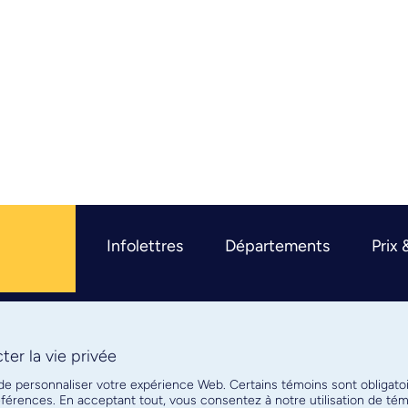
Infolettres
Départements
Prix 
er la vie privée
R
 de personnaliser votre expérience Web. Certains témoins sont obligato
références. En acceptant tout, vous consentez à notre utilisation de t