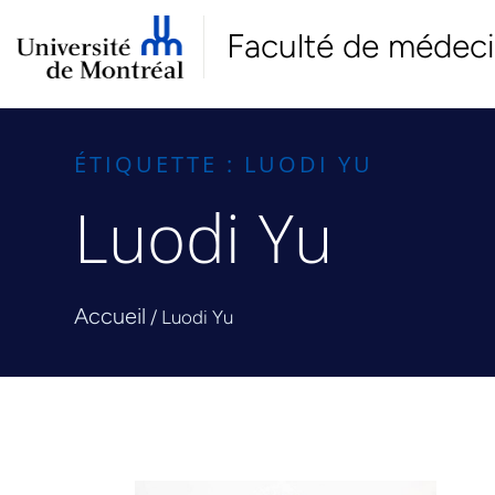
Faculté de médec
ÉTIQUETTE : LUODI YU
Luodi Yu
Accueil
/
Luodi Yu