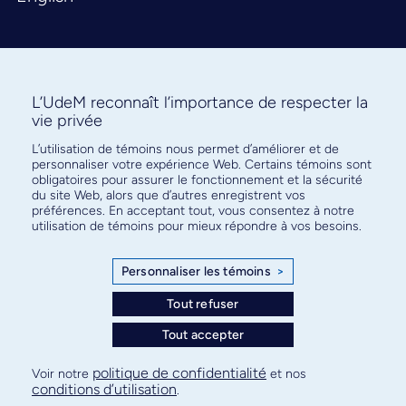
L’UdeM reconnaît l’importance de respecter la
vie privée
L’utilisation de témoins nous permet d’améliorer et de
Abonnez-vous à notre infolettre
personnaliser votre expérience Web. Certains témoins sont
pour connaître l’actualité facultaire
obligatoires pour assurer le fonctionnement et la sécurité
du site Web, alors que d’autres enregistrent vos
préférences. En acceptant tout, vous consentez à notre
utilisation de témoins pour mieux répondre à vos besoins.
Personnaliser les témoins
>
S'ABONNER
Tout refuser
Tout accepter
© Faculté de médecine - Université de Montréal
politique de confidentialité
Voir notre
et nos
conditions d’utilisation
.
Plan de site
Confidentialité
Conditions d’utilisation