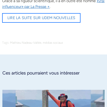
Grâce à sa rigueur scientifique, il a en outre été nommé
«vrai
influenceur» par La Presse +
.
LIRE LA SUITE SUR UDEM NOUVELLES
Tags:
,
Mathieu Nadeau-Vallée
médias sociaux
Ces articles pourraient vous intéresser