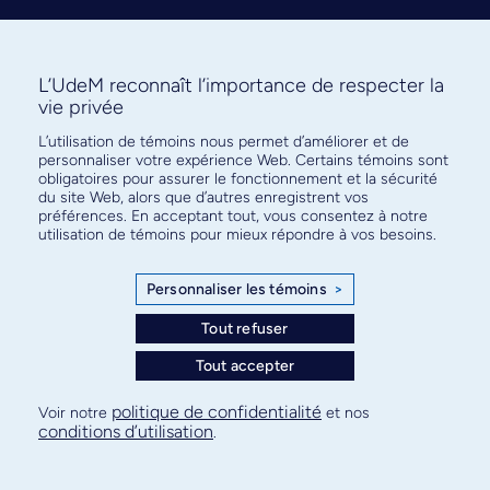
L’UdeM reconnaît l’importance de respecter la
vie privée
L’utilisation de témoins nous permet d’améliorer et de
Abonnez-vous à notre infolettre
personnaliser votre expérience Web. Certains témoins sont
pour connaître l’actualité facultaire
obligatoires pour assurer le fonctionnement et la sécurité
du site Web, alors que d’autres enregistrent vos
préférences. En acceptant tout, vous consentez à notre
utilisation de témoins pour mieux répondre à vos besoins.
Personnaliser les témoins
>
S'ABONNER
Tout refuser
Tout accepter
© Faculté de médecine - Université de Montréal
politique de confidentialité
Voir notre
et nos
conditions d’utilisation
.
Plan de site
Confidentialité
Conditions d’utilisation
Paramètres des témoins