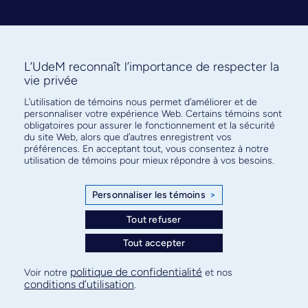
L’UdeM reconnaît l’importance de respecter la
vie privée
L’utilisation de témoins nous permet d’améliorer et de
Abonnez-vous à notre infolettre
personnaliser votre expérience Web. Certains témoins sont
pour connaître l’actualité facultaire
obligatoires pour assurer le fonctionnement et la sécurité
du site Web, alors que d’autres enregistrent vos
préférences. En acceptant tout, vous consentez à notre
utilisation de témoins pour mieux répondre à vos besoins.
Personnaliser les témoins
>
S'ABONNER
Tout refuser
Tout accepter
© Faculté de médecine - Université de Montréal
politique de confidentialité
Voir notre
et nos
conditions d’utilisation
.
Plan de site
Confidentialité
Conditions d’utilisation
Paramètres des témoins