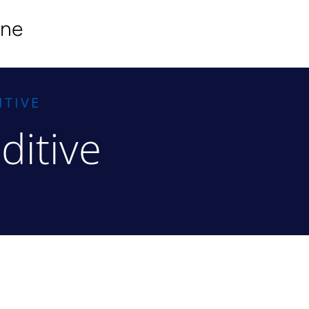
ine
ITIVE
ditive