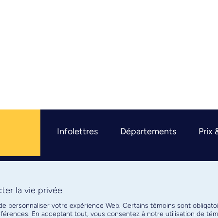
Infolettres
Départements
Prix 
er la vie privée
R
 de personnaliser votre expérience Web. Certains témoins sont obligato
références. En acceptant tout, vous consentez à notre utilisation de t