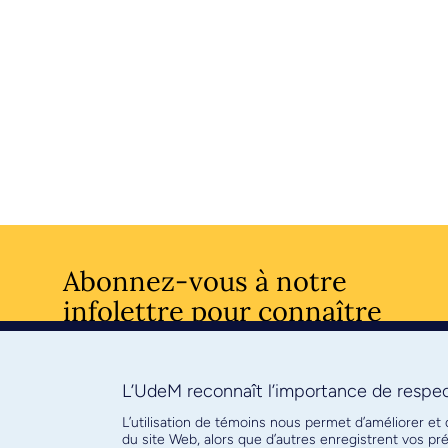
Abonnez-vous à notre
infolettre pour connaître
l’actualité facultaire
L’UdeM reconnaît l’importance de respect
S'ABONNE
L’utilisation de témoins nous permet d’améliorer et
du site Web, alors que d’autres enregistrent vos p