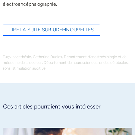
électroencéphalographie.
LIRE LA SUITE SUR UDEMNOUVELLES
Tags:
,
,
anesthésie
Catherine Duclos
Département d’anesthésiologie et de
,
,
,
médecine de la douleur
Département de neurosciences
ondes cérébrales
,
sons
stimulation auditive
Ces articles pourraient vous intéresser