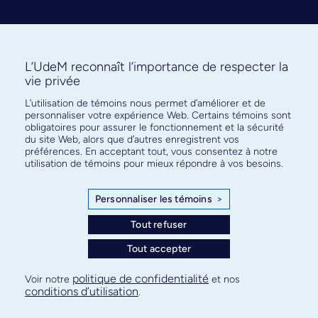
L’UdeM reconnaît l’importance de respecter la
vie privée
L’utilisation de témoins nous permet d’améliorer et de
Abonnez-vous à notre infolettre
personnaliser votre expérience Web. Certains témoins sont
pour connaître l’actualité facultaire
obligatoires pour assurer le fonctionnement et la sécurité
du site Web, alors que d’autres enregistrent vos
préférences. En acceptant tout, vous consentez à notre
utilisation de témoins pour mieux répondre à vos besoins.
Personnaliser les témoins
>
S'ABONNER
Tout refuser
Tout accepter
© Faculté de médecine - Université de Montréal
politique de confidentialité
Voir notre
et nos
conditions d’utilisation
.
Plan de site
Confidentialité
Conditions d’utilisation
Paramètres des témoins