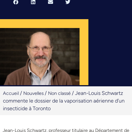
/
/
/
Jean-Louis Schwartz
Accueil
Nouvelles
Non classé
commente le dossier de la vaporisation aérienne d’un
insecticide à Toronto
Jean-Louis Schwartz, professeur titulaire au Département de