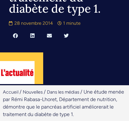
diabète de type 1.
28 novembre 2014
1 minute
/
/
/
Une étude menée
Accueil
Nouvelles
Dans les médias
par Rémi Rabasa-Lhoret, Département de nutrition,
démontre que le pancréas artificiel améliorerait le
traitement du diabète de type 1.