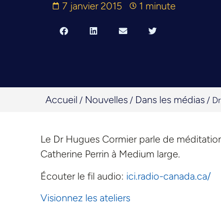
7 janvier 2015
1 minute
Accueil
Nouvelles
Dans les médias
/
/
/
Dr
Le Dr Hugues Cormier parle de méditatio
Catherine Perrin à Medium large.
Écouter le fil audio:
ici.radio-canada.ca/
Visionnez les ateliers