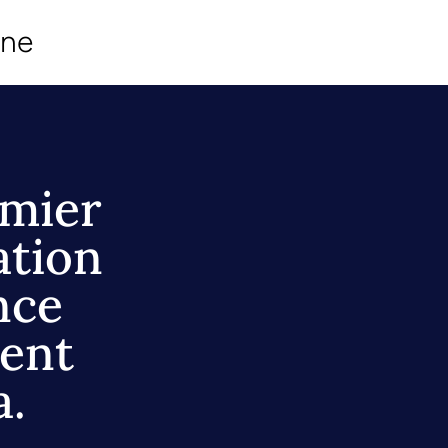
ine
mier
ation
nce
ment
a.