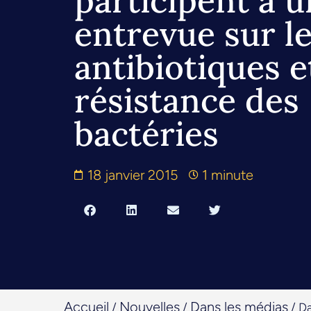
participent à 
entrevue sur l
antibiotiques e
résistance des
bactéries
18 janvier 2015
1 minute
Accueil
Nouvelles
Dans les médias
/
/
/
Da