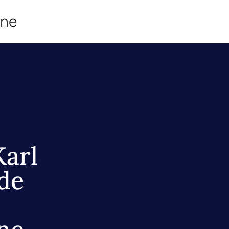
ine
Karl
 de