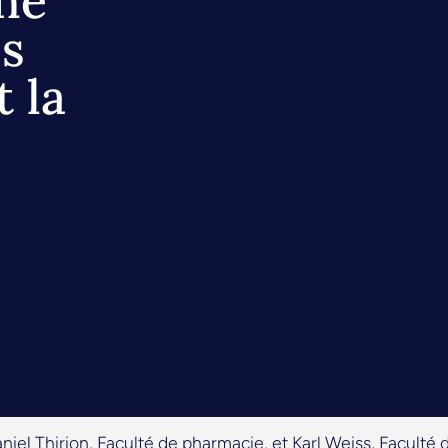
une
es
t la
niel Thirion, Faculté de pharmacie, et Karl Weiss, Faculté