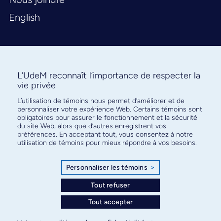
English
L’UdeM reconnaît l’importance de respecter la
vie privée
L’utilisation de témoins nous permet d’améliorer et de
Abonnez-vous à notre infolettre
personnaliser votre expérience Web. Certains témoins sont
pour connaître l’actualité facultaire
obligatoires pour assurer le fonctionnement et la sécurité
du site Web, alors que d’autres enregistrent vos
préférences. En acceptant tout, vous consentez à notre
utilisation de témoins pour mieux répondre à vos besoins.
Personnaliser les témoins
>
S'ABONNER
Tout refuser
Tout accepter
© Faculté de médecine - Université de Montréal