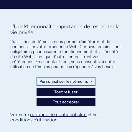
L’UdeM reconnaît l’importance de respecter la
vie privée
L’utilisation de témoins nous permet d’améliorer et de
Abonnez-vous à notre infolettre
personnaliser votre expérience Web. Certains témoins sont
pour connaître l’actualité facultaire
obligatoires pour assurer le fonctionnement et la sécurité
du site Web, alors que d’autres enregistrent vos
préférences. En acceptant tout, vous consentez à notre
utilisation de témoins pour mieux répondre à vos besoins.
Personnaliser les témoins
>
S'ABONNER
Tout refuser
Tout accepter
© Faculté de médecine - Université de Montréal
politique de confidentialité
Voir notre
et nos
conditions d’utilisation
.
Plan de site
Confidentialité
Conditions d’utilisation
Paramètres des témoins