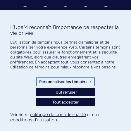
L’UdeM reconnaît l’importance de respecter la
vie privée
Abonnez-vous à notre infolettre
L’utilisation de témoins nous permet d’améliorer et de
personnaliser votre expérience Web. Certains témoins sont
pour connaître l’actualité facultaire
obligatoires pour assurer le fonctionnement et la sécurité
du site Web, alors que d’autres enregistrent vos
préférences. En acceptant tout, vous consentez à notre
utilisation de témoins pour mieux répondre à vos besoins.
Personnaliser les témoins
>
S'ABONNER
Tout refuser
Tout accepter
© Faculté de médecine - Université de Montréal
politique de confidentialité
Voir notre
et nos
conditions d’utilisation
.
Plan de site
Confidentialité
Conditions d’utilisation
Paramètres des témoins