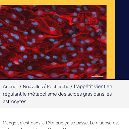
/
/
/
L’appétit vient en…
Accueil
Nouvelles
Recherche
régulant le métabolisme des acides gras dans les
astrocytes
Manger, c’est dans la tête que ça se passe. Le glucose est