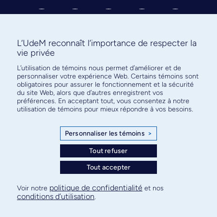
L’UdeM reconnaît l’importance de respecter la
vie privée
Abonnez-vous à notre infolettre
L’utilisation de témoins nous permet d’améliorer et de
personnaliser votre expérience Web. Certains témoins sont
pour connaître l’actualité facultaire
obligatoires pour assurer le fonctionnement et la sécurité
du site Web, alors que d’autres enregistrent vos
préférences. En acceptant tout, vous consentez à notre
utilisation de témoins pour mieux répondre à vos besoins.
Personnaliser les témoins
>
S'ABONNER
Tout refuser
Tout accepter
© Faculté de médecine - Université de Montréal
politique de confidentialité
Voir notre
et nos
conditions d’utilisation
.
Plan de site
Confidentialité
Conditions d’utilisation
Paramètres des témoins