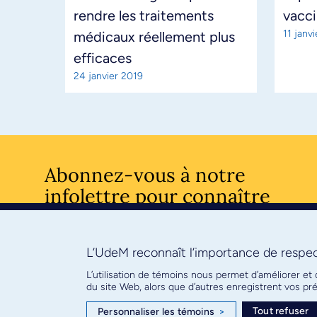
rendre les traitements
vacci
11 janv
médicaux réellement plus
efficaces
24 janvier 2019
Abonnez-vous à notre
infolettre pour connaître
l’actualité facultaire
L’UdeM reconnaît l’importance de respect
S'ABONNE
L’utilisation de témoins nous permet d’améliorer et
du site Web, alors que d’autres enregistrent vos p
Tout refuser
Personnaliser les témoins
>