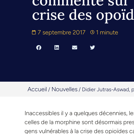
commente sur 
crise des opoï
7 septembre 2017
1 minute
Accueil
Nouvelles
/
/
Didier Jutras-Aswad, 
Inaccessibles il y a quelques décennies, l
celles de la morphine sont désormais pres
gens vulnérables à la crise des opioïdes 