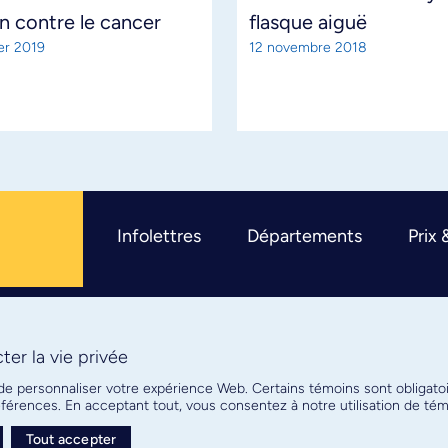
n contre le cancer
flasque aiguë
ier 2019
12 novembre 2018
Infolettres
Départements
Prix 
er la vie privée
R
 de personnaliser votre expérience Web. Certains témoins sont obligato
références. En acceptant tout, vous consentez à notre utilisation de t
Tout accepter