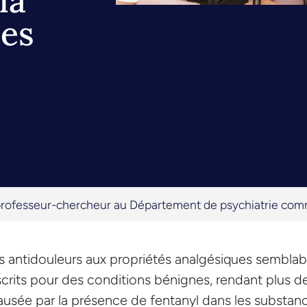
la
des
professeur-chercheur au Département de psychiatrie comm
es antidouleurs aux propriétés analgésiques semblab
crits pour des conditions bénignes, rendant plus d
causée par la présence de fentanyl dans les substan