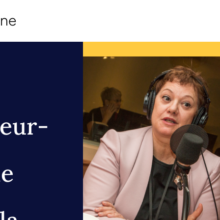
ine
seur-
de