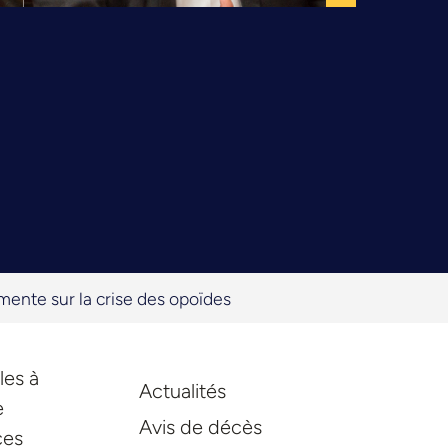
ente sur la crise des opoïdes
les à
Actualités
e
Avis de décès
ces