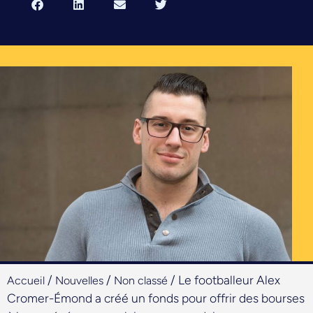
/
/
/
Le footballeur Alex
Accueil
Nouvelles
Non classé
Cromer-Émond a créé un fonds pour offrir des bourses