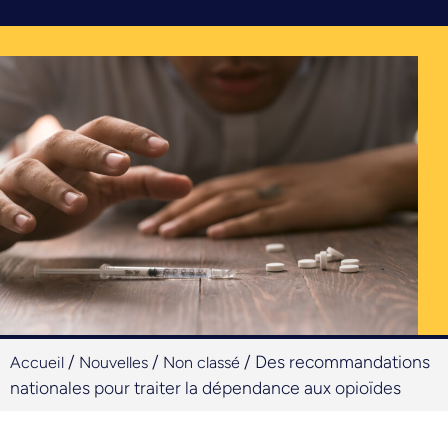
/
/
/
Des recommandations
Accueil
Nouvelles
Non classé
nationales pour traiter la dépendance aux opioïdes