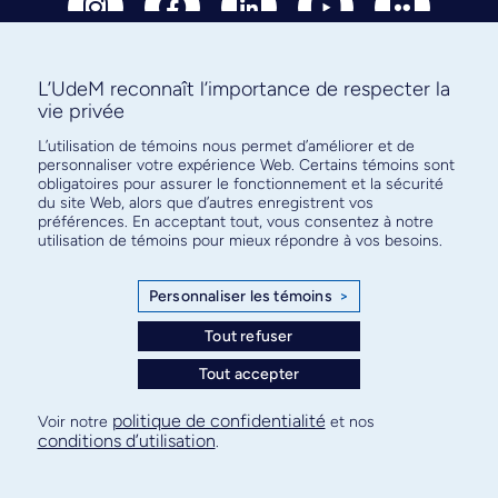
L’UdeM reconnaît l’importance de respecter la
vie privée
Abonnez-vous à notre infolettre
L’utilisation de témoins nous permet d’améliorer et de
pour connaître l’actualité facultaire
personnaliser votre expérience Web. Certains témoins sont
obligatoires pour assurer le fonctionnement et la sécurité
du site Web, alors que d’autres enregistrent vos
préférences. En acceptant tout, vous consentez à notre
utilisation de témoins pour mieux répondre à vos besoins.
S'ABONNER
Personnaliser les témoins
>
Tout refuser
© Faculté de médecine - Université de Montréal
Tout accepter
Plan de site
Confidentialité
Conditions d’utilisation
politique de confidentialité
Voir notre
et nos
conditions d’utilisation
Paramètres des témoins
.