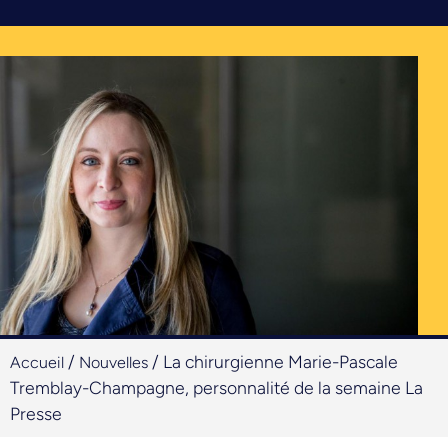
/
/
La chirurgienne Marie-Pascale
Accueil
Nouvelles
Tremblay-Champagne, personnalité de la semaine La
Presse