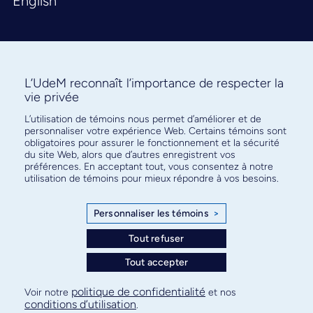
English
L’UdeM reconnaît l’importance de respecter la
vie privée
L’utilisation de témoins nous permet d’améliorer et de
Abonnez-vous à notre infolettre
personnaliser votre expérience Web. Certains témoins sont
pour connaître l’actualité facultaire
obligatoires pour assurer le fonctionnement et la sécurité
du site Web, alors que d’autres enregistrent vos
préférences. En acceptant tout, vous consentez à notre
utilisation de témoins pour mieux répondre à vos besoins.
Personnaliser les témoins
>
S'ABONNER
Tout refuser
Tout accepter
© Faculté de médecine - Université de Montréal
politique de confidentialité
Voir notre
et nos
conditions d’utilisation
.
Plan de site
Confidentialité
Conditions d’utilisation