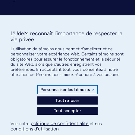
L’UdeM reconnaît l’importance de respecter la
vie privée
L’utilisation de témoins nous permet d’améliorer et de
Abonnez-vous à notre infolettre
personnaliser votre expérience Web. Certains témoins sont
pour connaître l’actualité facultaire
obligatoires pour assurer le fonctionnement et la sécurité
du site Web, alors que d’autres enregistrent vos
préférences. En acceptant tout, vous consentez à notre
utilisation de témoins pour mieux répondre à vos besoins.
Personnaliser les témoins
>
S'ABONNER
Tout refuser
Tout accepter
© Faculté de médecine - Université de Montréal
politique de confidentialité
Voir notre
et nos
conditions d’utilisation
.
Plan de site
Confidentialité
Conditions d’utilisation