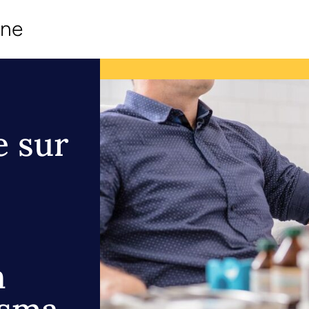
ine
e sur
n