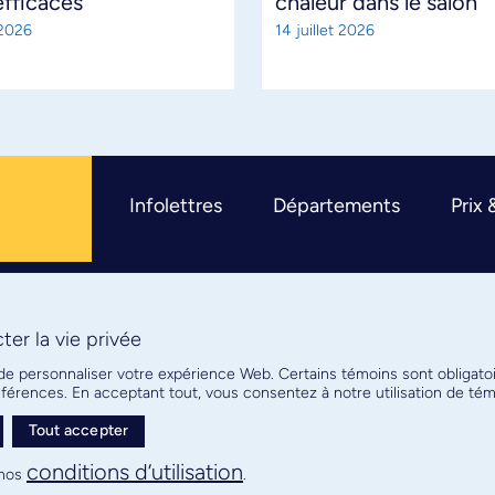
efficaces
chaleur dans le salon
 2026
14 juillet 2026
Infolettres
Départements
Prix 
er la vie privée
R
 de personnaliser votre expérience Web. Certains témoins sont obligato
références. En acceptant tout, vous consentez à notre utilisation de t
Tout accepter
Plan de site
Confidentialité
conditions d’utilisation
nos
.