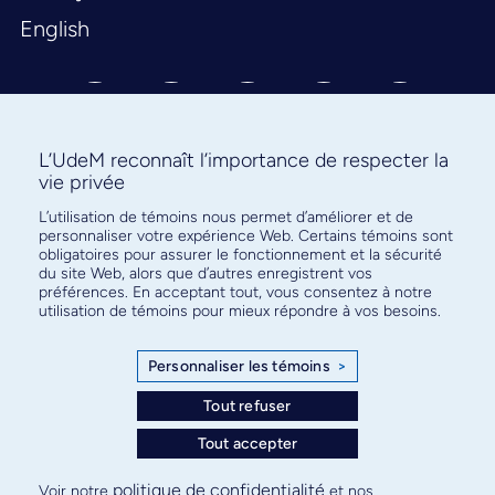
English
L’UdeM reconnaît l’importance de respecter la
vie privée
L’utilisation de témoins nous permet d’améliorer et de
Abonnez-vous à notre infolettre
personnaliser votre expérience Web. Certains témoins sont
pour connaître l’actualité facultaire
obligatoires pour assurer le fonctionnement et la sécurité
du site Web, alors que d’autres enregistrent vos
préférences. En acceptant tout, vous consentez à notre
utilisation de témoins pour mieux répondre à vos besoins.
Personnaliser les témoins
>
S'ABONNER
Tout refuser
Tout accepter
© Faculté de médecine - Université de Montréal
politique de confidentialité
Voir notre
et nos