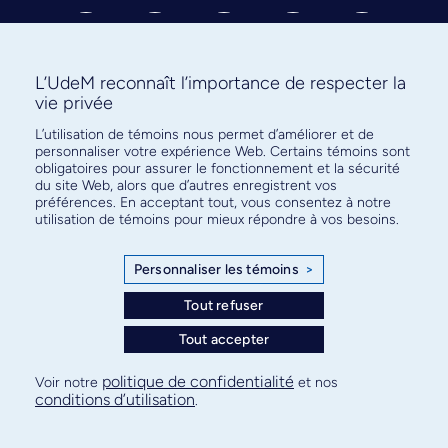
L’UdeM reconnaît l’importance de respecter la
vie privée
Abonnez-vous à notre infolettre
L’utilisation de témoins nous permet d’améliorer et de
personnaliser votre expérience Web. Certains témoins sont
pour connaître l’actualité facultaire
obligatoires pour assurer le fonctionnement et la sécurité
du site Web, alors que d’autres enregistrent vos
préférences. En acceptant tout, vous consentez à notre
utilisation de témoins pour mieux répondre à vos besoins.
Personnaliser les témoins
>
S'ABONNER
Tout refuser
Tout accepter
© Faculté de médecine - Université de Montréal
politique de confidentialité
Voir notre
et nos
conditions d’utilisation
.
Plan de site
Confidentialité
Conditions d’utilisation
Paramètres des témoins