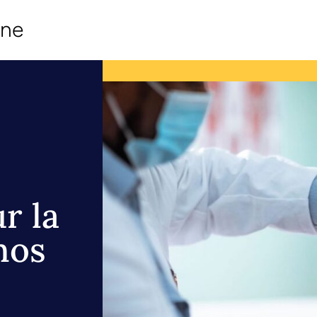
ine
r la
nos