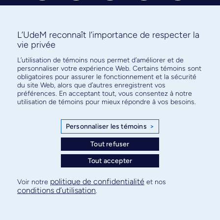
L’UdeM reconnaît l’importance de respecter la
vie privée
L’utilisation de témoins nous permet d’améliorer et de
Abonnez-vous à notre infolettre
personnaliser votre expérience Web. Certains témoins sont
pour connaître l’actualité facultaire
obligatoires pour assurer le fonctionnement et la sécurité
du site Web, alors que d’autres enregistrent vos
préférences. En acceptant tout, vous consentez à notre
utilisation de témoins pour mieux répondre à vos besoins.
Personnaliser les témoins
>
S'ABONNER
Tout refuser
Tout accepter
© Faculté de médecine - Université de Montréal
politique de confidentialité
Voir notre
et nos
conditions d’utilisation
.
Plan de site
Confidentialité
Conditions d’utilisation
Paramètres des témoins