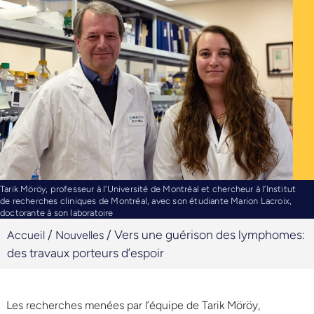
Tarik Möröy, professeur à l'Université de Montréal et chercheur à l’Institut
de recherches cliniques de Montréal, avec son étudiante Marion Lacroix,
doctorante à son laboratoire
/
/
Vers une guérison des lymphomes:
Accueil
Nouvelles
des travaux porteurs d’espoir
Les recherches menées par l’équipe de Tarik Möröy,