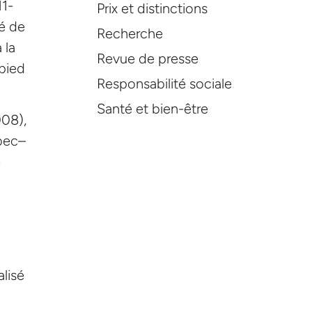
1-
Prix et distinctions
té de
Recherche
 la
Revue de presse
 pied
Responsabilité sociale
Santé et bien-être
008),
bec–
e
lisé