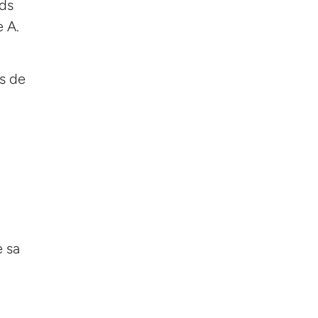
nds
 A.
és de
 sa