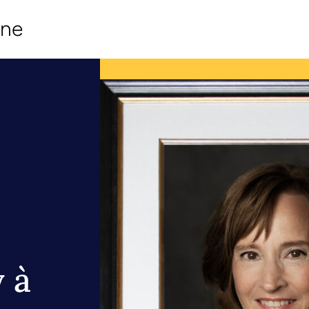
ine
 à