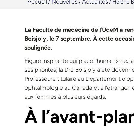
Accueil
Nouvelles
Actualités
/
/
/
Hélène Bo
La Faculté de médecine de l’UdeM a r
Boisjoly, le 7 septembre
.
À cette
occasio
soulignée.
Figure inspirante qui place l’humanisme, la
ses priorités, la Dre Boisjoly a été doye
Professeure titulaire au Département d’op
ophtalmologie au Canada et à l’étranger, e
aux femmes à plusieurs égards.
À l’avant-pla