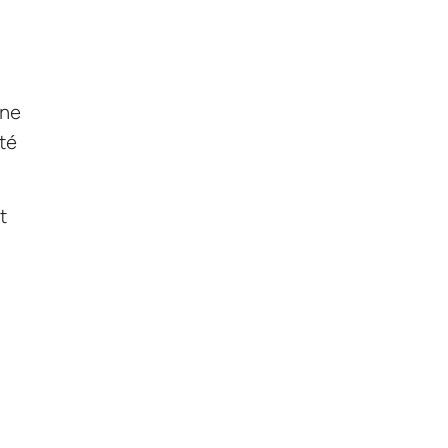
ène
té
t