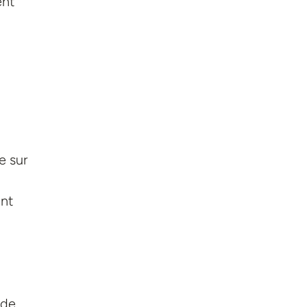
ent
e sur
ant
 de