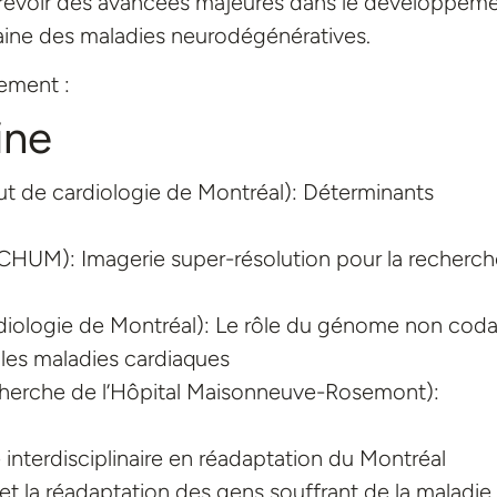
 entrevoir des avancées majeures dans le développem
aine des maladies neurodégénératives.
cement :
ine
tut de cardiologie de Montréal): Déterminants
CHUM): Imagerie super-résolution pour la recherch
diologie de Montréal): Le rôle du génome non cod
les maladies cardiaques
cherche de l’Hôpital Maisonneuve-Rosemont):
nterdisciplinaire en réadaptation du Montréal
 et la réadaptation des gens souffrant de la maladie