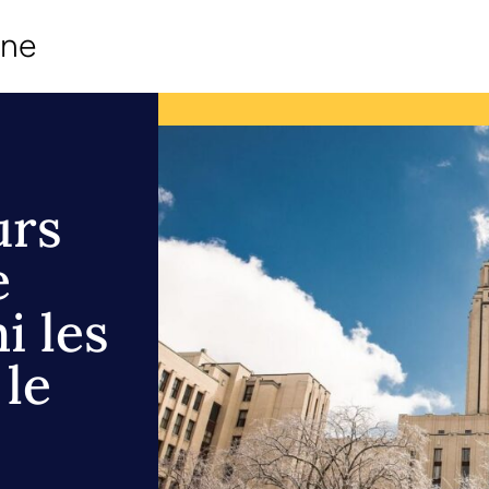
ine
urs
e
i les
 le