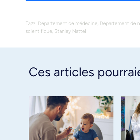
Tags:
,
Département de médecine
Département de nu
,
scientifique
Stanley Nattel
Ces articles pourrai