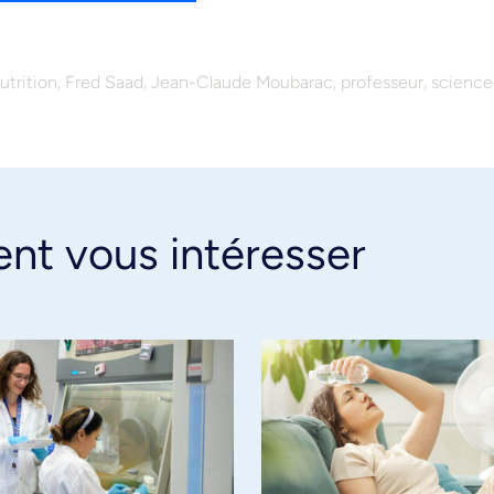
,
,
,
,
trition
Fred Saad
Jean-Claude Moubarac
professeur
science
ent vous intéresser