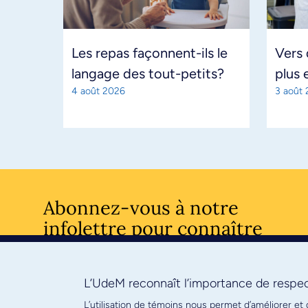
Les repas façonnent-ils le
Vers
langage des tout-petits?
plus 
4 août 2026
3 août
Abonnez-vous à notre
infolettre pour connaître
l’actualité facultaire
L’UdeM reconnaît l’importance de respect
S'ABONNE
L’utilisation de témoins nous permet d’améliorer et