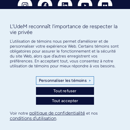
L’UdeM reconnaît l’importance de respecter la
vie privée
Abonnez-vous à notre infolettre
L’utilisation de témoins nous permet d’améliorer et de
pour connaître l’actualité facultaire
personnaliser votre expérience Web. Certains témoins sont
obligatoires pour assurer le fonctionnement et la sécurité
du site Web, alors que d’autres enregistrent vos
préférences. En acceptant tout, vous consentez à notre
utilisation de témoins pour mieux répondre à vos besoins.
S'ABONNER
Personnaliser les témoins
>
Tout refuser
© Faculté de médecine - Université de Montréal
Tout accepter
Plan de site
Confidentialité
Conditions d’utilisation
politique de confidentialité
Voir notre
et nos
conditions d’utilisation
Paramètres des témoins
.