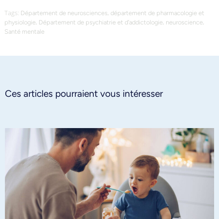
Tags:
,
Département de neurosciences
département de pharmacologie et
,
,
,
physiologie
Département de psychiatrie et d’addictologie
neuroscience
Santé mentale
Ces articles pourraient vous intéresser