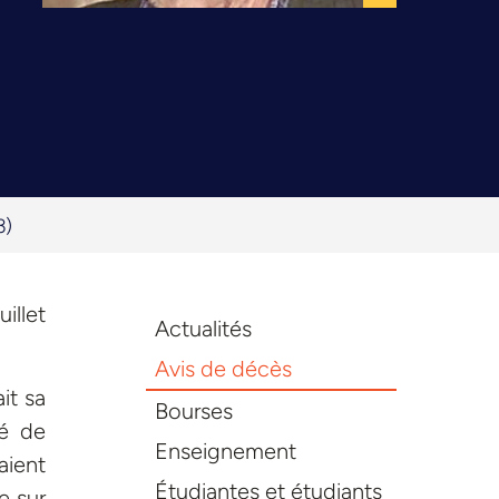
3)
illet
Actualités
Avis de décès
it sa
Bourses
té de
Enseignement
aient
Étudiantes et étudiants
e sur