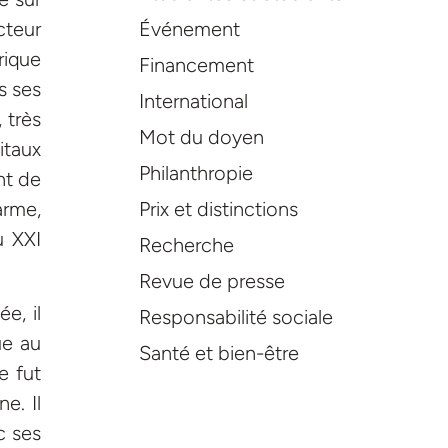
cteur
Événement
rique
Financement
s ses
International
 très
Mot du doyen
itaux
Philanthropie
nt de
arme,
Prix et distinctions
u XXI
Recherche
Revue de presse
e, il
Responsabilité sociale
ue au
Santé et bien-être
e fut
e. Il
c ses