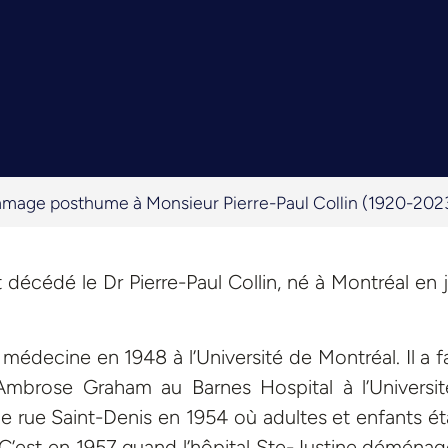
age posthume à Monsieur Pierre-Paul Collin (1920-202
 décédé le Dr Pierre-Paul Collin, né à Montréal en ju
édecine en 1948 à l’Université de Montréal. Il a fa
 Ambrose Graham au Barnes Hospital à l’Universi
ine rue Saint-Denis en 1954 où adultes et enfants ét
’est en 1957 quand l’hôpital Ste-Justine déménag