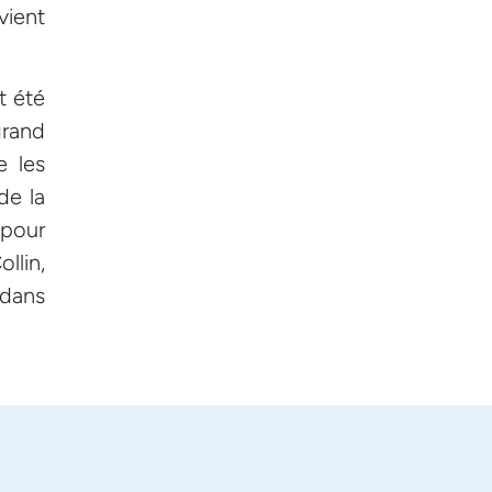
vient
t été
grand
e les
de la
 pour
llin,
 dans