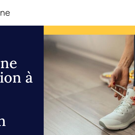
ine
une
ion à
n