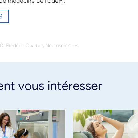
é de médecine de l’UdeM.
S
,
Dr Frédéric Charron
Neurosciences
ent vous intéresser