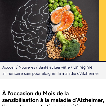
/
/
/
Un régime
Accueil
Nouvelles
Santé et bien-être
alimentaire sain pour éloigner la maladie d’Alzheimer
À l’occasion du Mois de la
sensibilisation à la maladie d’Alzheimer,