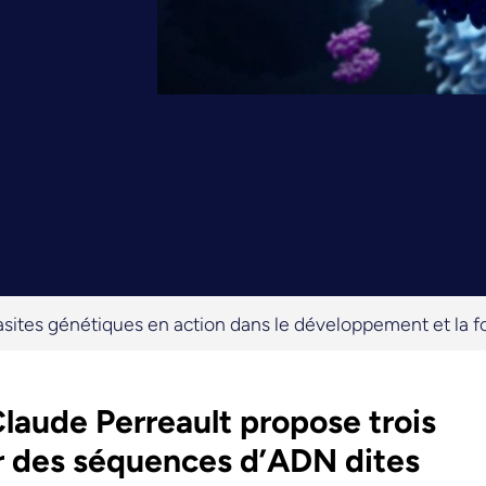
asites génétiques en action dans le développement et la 
laude Perreault propose trois
ur des séquences d’ADN dites