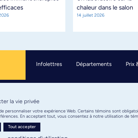
efficaces
chaleur dans le salon
 2026
14 juillet 2026
Infolettres
Départements
Prix 
er la vie privée
R
 de personnaliser votre expérience Web. Certains témoins sont obligato
références. En acceptant tout, vous consentez à notre utilisation de t
Tout accepter
Plan de site
Confidentialité