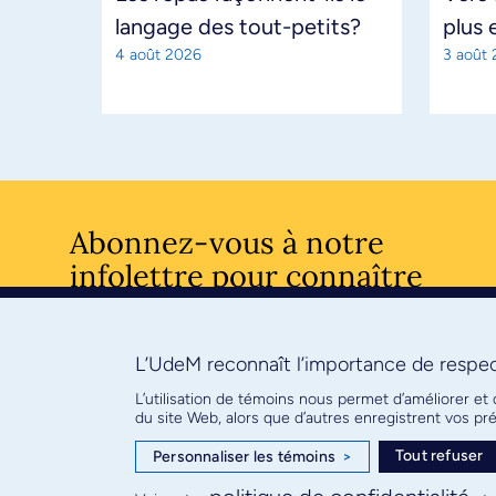
langage des tout-petits?
plus 
4 août 2026
3 août
Abonnez-vous à notre
infolettre pour connaître
l’actualité facultaire
L’UdeM reconnaît l’importance de respect
S'ABONNE
L’utilisation de témoins nous permet d’améliorer et
du site Web, alors que d’autres enregistrent vos p
Tout refuser
Personnaliser les témoins
>
© Faculté de médecine - Université de Montréal