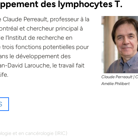
loppement des lymphocytes T.
 Claude Perreault, professeur à la
ntréal et chercheur principal à
 l’Institut de recherche en
trois fonctions potentielles pour
dans le développement des
-David Larouche, le travail fait
ife.
Claude Perreault | C
Amélie Philibert
S
logie et en cancérologie (IRIC)