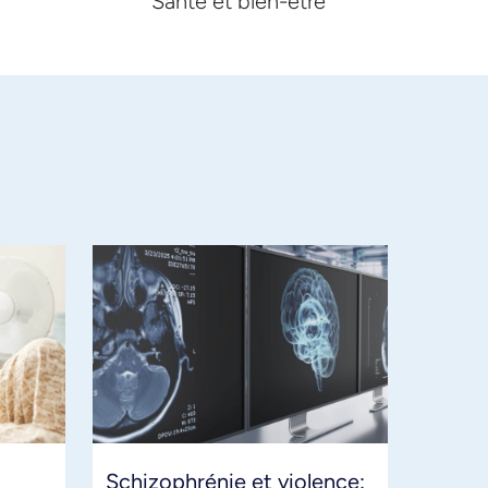
Santé et bien-être
Schizophrénie et violence: