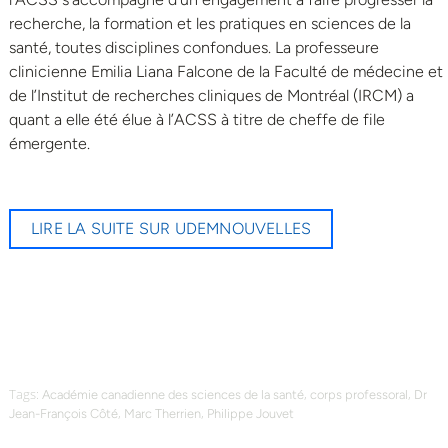
recherche, la formation et les pratiques en sciences de la
santé, toutes disciplines confondues. La professeure
clinicienne Emilia Liana Falcone de la Faculté de médecine et
de l’Institut de recherches cliniques de Montréal (IRCM) a
quant a elle été élue à l’ACSS à titre de cheffe de file
émergente.
LIRE LA SUITE SUR UDEMNOUVELLES
Tags:
,
,
Académie canadienne des sciences de la santé
corps professoral
Dr
,
,
Jean-François Côté
Marc Therrien
Philippe Jouvet