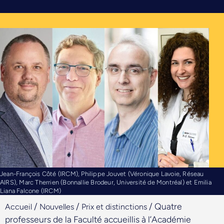
Jean-François Côté (IRCM), Philippe Jouvet (Véronique Lavoie, Réseau
AIRS), Marc Therrien (Bonnallie Brodeur, Université de Montréal) et Emilia
Liana Falcone (IRCM)
/
/
/
Quatre
Accueil
Nouvelles
Prix et distinctions
professeurs de la Faculté accueillis à l’Académie